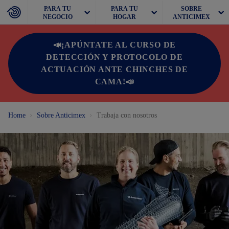
PARA TU
PARA TU
SOBRE
NEGOCIO
HOGAR
ANTICIMEX
📣¡APÚNTATE AL CURSO DE
DETECCIÓN Y PROTOCOLO DE
ACTUACIÓN ANTE CHINCHES DE
CAMA!📣
Home
Sobre Anticimex
Trabaja con nosotros