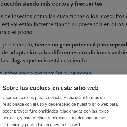
oducción siendo más cortos y frecuentes
.
 de insectos como las cucarachas o los mosquitos 
 estival están incrementando su presencia en otras 
ra o el otoño.
s,
por ejemplo,
tienen un gran potencial para reprod
 de adaptación a las diferentes condiciones ambie
 las plagas que más está creciendo.
n sobre cómo prevenir las cucarachas
ima más cálido está contribuyendo al asentamiento 
Sobre las cookies en este sitio web
ncuentran nuestro clima cada vez más cálido y acoged
Usamos cookies para recolectar y analizar información
to tigre
, que al igual que otros insectos,
se ve muy 
relacionada con el uso y desempeño de nuestro sitio web para
demos observar cómo desde su llegada a la penínsul
poder proveer funcionalidades relacionadas con las redes
 parado de crecer anualmente debido, en parte, a los
sociales, y para mejorar y personalizar adecuadamente el
o. Y es que
el calentamiento global es el factor de
contenido y publicidad en nuestro sitio web.