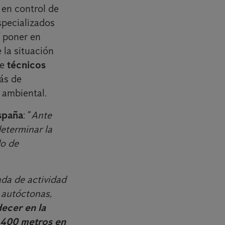
 en control de
specializados
 poner en
 la situación
de
técnicos
ás de
 ambiental.
spaña
: “
Ante
eterminar la
do de
da de actividad
 autóctonas,
decer en la
s 400 metros en