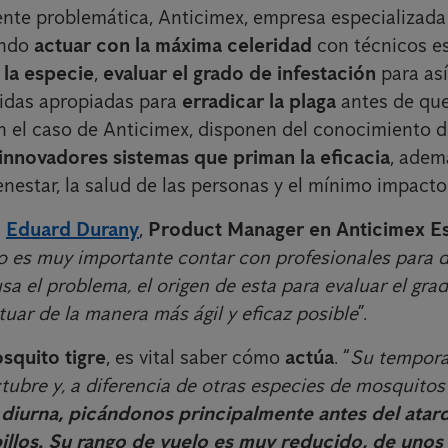
ente problemática, Anticimex, empresa especializada
endo
actuar con la máxima celeridad
con técnicos e
r la especie
,
evaluar el grado de infestación
para así
idas apropiadas para
erradicar la plaga
antes de que
n el caso de Anticimex, disponen del conocimiento 
innovadores sistemas que priman la eficacia
, adem
enestar, la salud de las personas y el mínimo impacto
a
Eduard Durany
,
Product Manager en Anticimex E
io es muy importante contar con profesionales para d
sa el problema, el origen de esta para evaluar el gra
tuar de la manera más ágil y eficaz posible
”.
squito tigre
, es vital saber cómo
actúa
. “
Su tempora
tubre y, a diferencia de otras especies de mosquitos
 diurna, picándonos principalmente antes del atar
billos. Su rango de vuelo es muy reducido, de uno