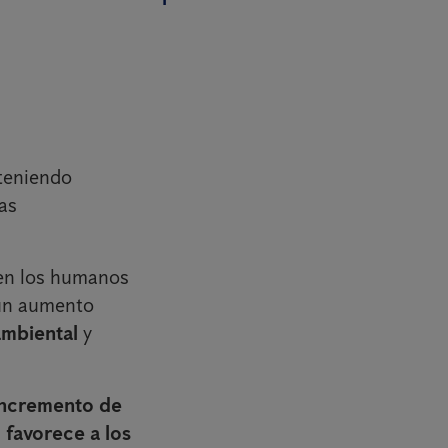
 teniendo
as
ven los humanos
 un aumento
ambiental
y
 incremento de
 favorece a los