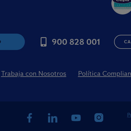
900 828 001
O
CA
Trabaja con Nosotros
Política Complia
P