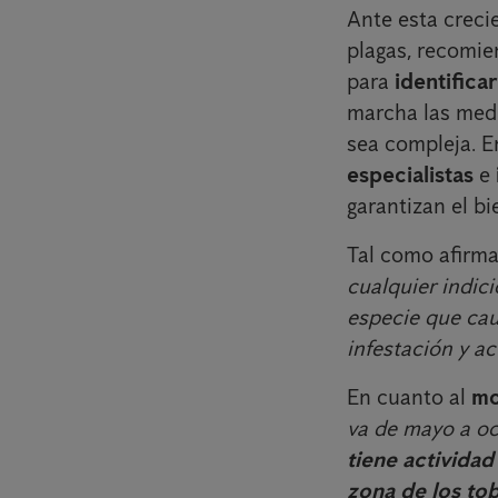
Ante esta creci
plagas, recomi
para
identifica
marcha las med
sea compleja. E
especialistas
e
garantizan el bi
Tal como afirm
cualquier indic
especie que cau
infestación y ac
En cuanto al
mo
va de mayo a oc
tiene actividad
zona de los to