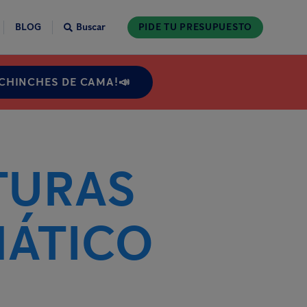
BLOG
Buscar
PIDE TU PRESUPUESTO
 CHINCHES DE CAMA!📣
TURAS
MÁTICO