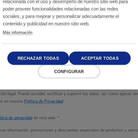
relacionada con el uso y desempeño de nuestro sitio web para
poder proveer funcionalidades relacionadas con las redes
sociales, y para mejorar y personalizar adecuadamente el
contenido y publicidad en nuestro sitio web.
Más información
RECHAZAR TODAS
ACEPTAR TODAS
CONFIGURAR
esponsable del tratamiento tratará sus datos con la finalidad de dar res
es revocar en cualquier momento comunicándolo a protecciondedatos@anticim
ión legal. Puede acceder, rectificar y suprimir tus datos, así como ejercer o
tos en nuestra
Política de Privacidad
ítica de privacidad
de esta web. *
 con información, promociones y descuentos especiales de productos y servi