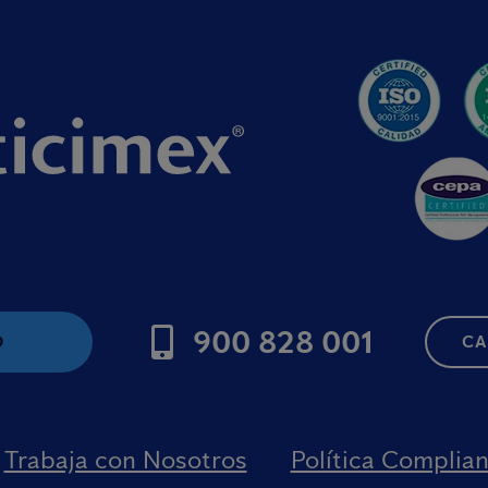
900 828 001
O
CA
Trabaja con Nosotros
Política Complia