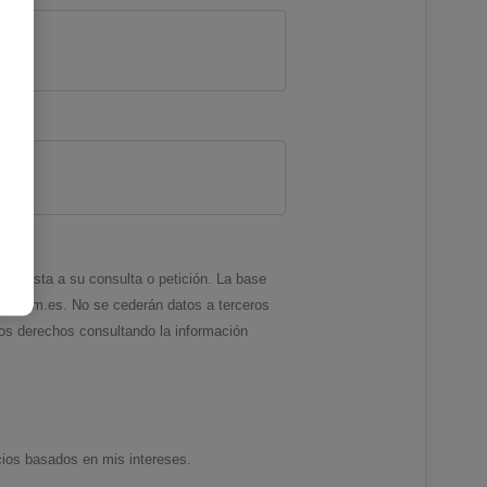
puesta a su consulta o petición. La base
ex.com.es. No se cederán datos a terceros
tros derechos consultando la información
cios basados en mis intereses.