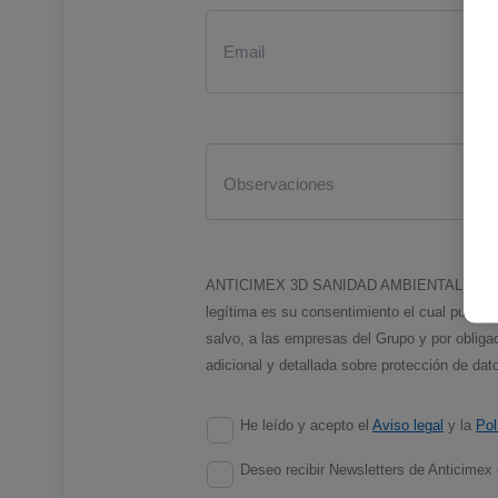
ANTICIMEX 3D SANIDAD AMBIENTAL, SAU como r
legítima es su consentimiento el cual pued
salvo, a las empresas del Grupo y por obligac
adicional y detallada sobre protección de da
He leído y acepto el
Aviso legal
y la
Pol
Deseo recibir Newsletters de Anticimex