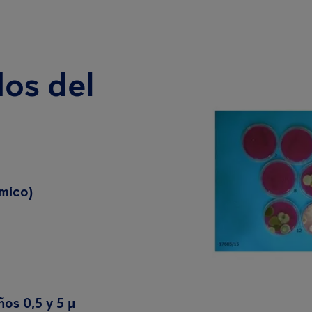
dos del
rmico)
os 0,5 y 5 µ