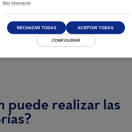
Más información
n.
orma UNE 100012.
TAs (Unidades de
RECHAZAR TODAS
ACEPTAR TODAS
CONFIGURAR
 puede realizar las
rías?