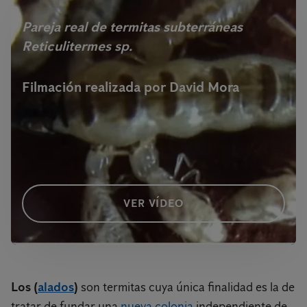
Pareja real de termitas subterráneas
Reticulitermes sp.
Filmación realizada por David Mora
VER VÍDEO
Los (
alados
)
son termitas cuya única finalidad es la de
tratar de fundar una
nueva colonia
independiente de